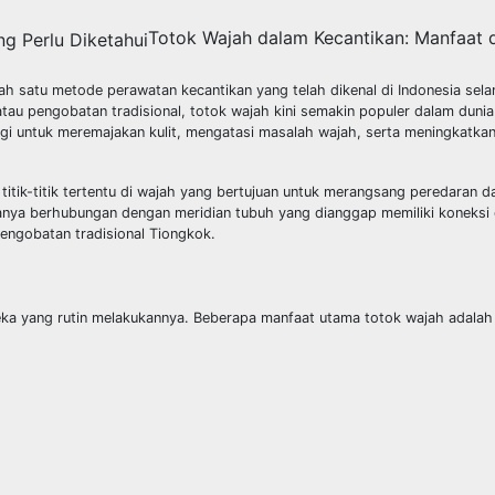
Totok Wajah dalam Kecantikan: Manfaat 
ah satu metode perawatan kecantikan yang telah dikenal di Indonesia sel
f atau pengobatan tradisional, totok wajah kini semakin populer dalam duni
gi untuk meremajakan kulit, mengatasi masalah wajah, serta meningkatka
itik-titik tertentu di wajah yang bertujuan untuk merangsang peredaran d
iasanya berhubungan dengan meridian tubuh yang dianggap memiliki koneksi
engobatan tradisional Tiongkok.
eka yang rutin melakukannya. Beberapa manfaat utama totok wajah adalah