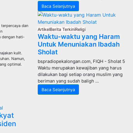
Baca Selanjutnya
 terpercaya dan
Artikel
Berita Terkini
Religi
in
Waktu-waktu yang Haram
n dengan hati-
Untuk Menuniakan Ibadah
Sholat
jakan kulit.
uruhan. Namun,
bspradiopekalongan.com, FIQH - Sholat 5
ang optimal.
Waktu merupakan kewajiban yang harus
dilakukan bagi setiap orang muslim yang
beriman yang sudah baligh ...
Baca Selanjutnya
al
kyat
siden