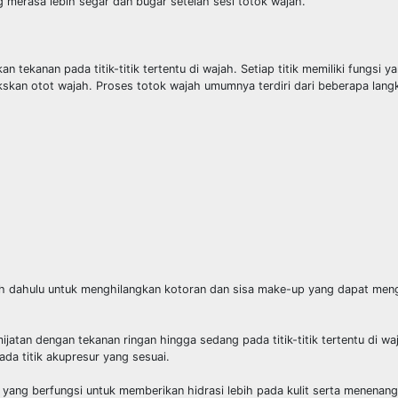
 merasa lebih segar dan bugar setelah sesi totok wajah.
tekanan pada titik-titik tertentu di wajah. Setiap titik memiliki fungsi y
ekskan otot wajah. Proses totok wajah umumnya terdiri dari beberapa lang
ih dahulu untuk menghilangkan kotoran dan sisa make-up yang dapat men
jatan dengan tekanan ringan hingga sedang pada titik-titik tertentu di wa
da titik akupresur yang sesuai.
r yang berfungsi untuk memberikan hidrasi lebih pada kulit serta menenang