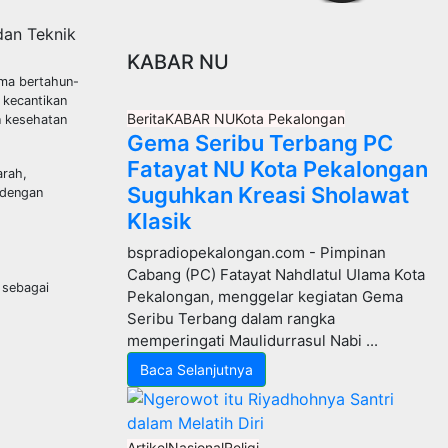
dan Teknik
KABAR NU
ama bertahun-
a kecantikan
Berita
KABAR NU
Kota Pekalongan
n kesehatan
Gema Seribu Terbang PC
Fatayat NU Kota Pekalongan
arah,
Suguhkan Kreasi Sholawat
 dengan
Klasik
bspradiopekalongan.com - Pimpinan
Cabang (PC) Fatayat Nahdlatul Ulama Kota
 sebagai
Pekalongan, menggelar kegiatan Gema
Seribu Terbang dalam rangka
memperingati Maulidurrasul Nabi ...
Baca Selanjutnya
Artikel
Nasional
Religi