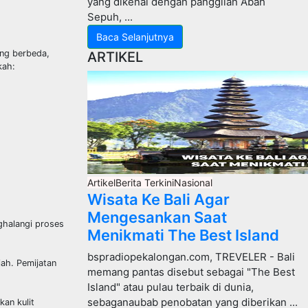
yang dikenal dengan panggilan Abah
Sepuh, ...
Baca Selanjutnya
ang berbeda,
ARTIKEL
kah:
Artikel
Berita Terkini
Nasional
Wisata Ke Bali Agar
Mengesankan Saat
ghalangi proses
Menikmati The Best Island
bspradiopekalongan.com, TREVELER - Bali
jah. Pemijatan
memang pantas disebut sebagai "The Best
Island" atau pulau terbaik di dunia,
sebaganaubab penobatan yang diberikan ...
kan kulit