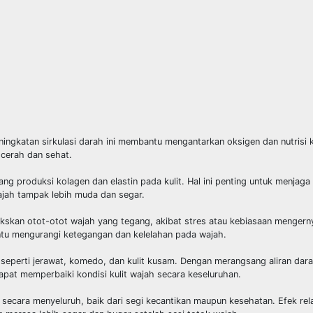
gkatan sirkulasi darah ini membantu mengantarkan oksigen dan nutrisi ke 
 cerah dan sehat.
g produksi kolagen dan elastin pada kulit. Hal ini penting untuk menjaga 
ajah tampak lebih muda dan segar.
ekskan otot-otot wajah yang tegang, akibat stres atau kebiasaan mengern
u mengurangi ketegangan dan kelelahan pada wajah.
seperti jerawat, komedo, dan kulit kusam. Dengan merangsang aliran dar
 dapat memperbaiki kondisi kulit wajah secara keseluruhan.
ecara menyeluruh, baik dari segi kecantikan maupun kesehatan. Efek rel