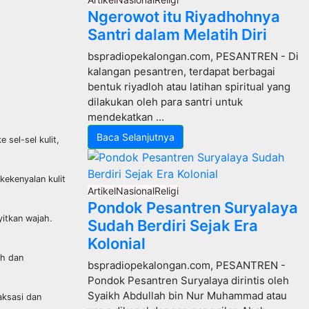
Ngerowot itu Riyadhohnya
Santri dalam Melatih Diri
bspradiopekalongan.com, PESANTREN - Di
kalangan pesantren, terdapat berbagai
bentuk riyadloh atau latihan spiritual yang
dilakukan oleh para santri untuk
mendekatkan ...
Baca Selanjutnya
sel-sel kulit,
kekenyalan kulit
Artikel
Nasional
Religi
Pondok Pesantren Suryalaya
yitkan wajah.
Sudah Berdiri Sejak Era
Kolonial
ah dan
bspradiopekalongan.com, PESANTREN -
Pondok Pesantren Suryalaya dirintis oleh
Syaikh Abdullah bin Nur Muhammad atau
aksasi dan