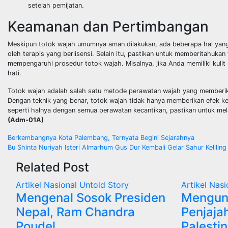
setelah pemijatan.
Keamanan dan Pertimbangan
Meskipun totok wajah umumnya aman dilakukan, ada beberapa hal yang 
oleh terapis yang berlisensi. Selain itu, pastikan untuk memberitahukan
mempengaruhi prosedur totok wajah. Misalnya, jika Anda memiliki kulit 
hati.
Totok wajah adalah salah satu metode perawatan wajah yang memberika
Dengan teknik yang benar, totok wajah tidak hanya memberikan efek k
seperti halnya dengan semua perawatan kecantikan, pastikan untuk mel
(Adm-01A)
Navigasi
Berkembangnya Kota Palembang, Ternyata Begini Sejarahnya
Bu Shinta Nuriyah Isteri Almarhum Gus Dur Kembali Gelar Sahur Keliling
pos
Related Post
Artikel
Nasional
Untold Story
Artikel
Nasi
Mengenal Sosok Presiden
Mengun
Nepal, Ram Chandra
Penjajah
Poudel
Palesti