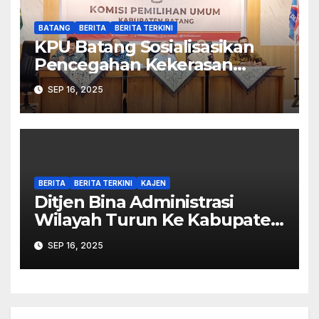
BATANG
BERITA
BERITA TERKINI
KPU Batang Sosialisasikan
Pencegahan Kekerasan
Seksual dalam Lingkungan
SEP 16, 2025
Kerja Pemilu
BERITA
BERITA TERKINI
KAJEN
Ditjen Bina Administrasi
Wilayah Turun Ke Kabupaten
Pekalongan Perkuat
SEP 16, 2025
Stabilitas