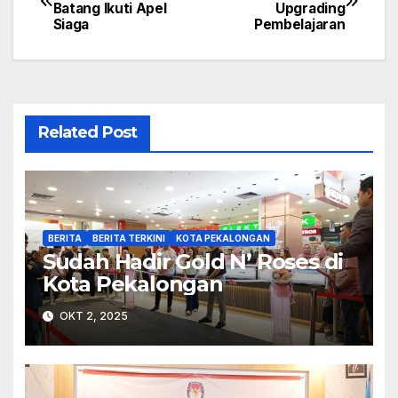
Batang Ikuti Apel
Upgrading
pos
Siaga
Pembelajaran
Related Post
BERITA
BERITA TERKINI
KOTA PEKALONGAN
Sudah Hadir Gold N’ Roses di
Kota Pekalongan
OKT 2, 2025