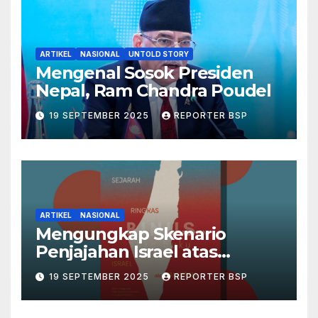
ARTIKEL
NASIONAL
UNTOLD STORY
Mengenal Sosok Presiden
Nepal, Ram Chandra Poudel
19 SEPTEMBER 2025
REPORTER BSP
ARTIKEL
NASIONAL
Mengungkap Skenario
Penjajahan Israel atas
Palestina dalam Buku Ilan
19 SEPTEMBER 2025
REPORTER BSP
Pappé