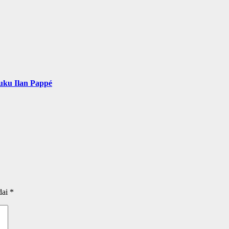
uku Ilan Pappé
dai
*