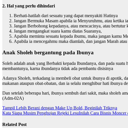
2. Hal yang perlu dihindari
Berhati-hatilah dari sesuatu yang dapat menyakiti Hatinya
Jangan Bermuka Masam apabila ia Menyuruhmu, atau ketika 
Jangan Berbohong kepadanya, atau mencacinya, atau bertutur 
Jangan mengangkat suara kamu diatas Suaranya,
Apabila meminta sesuatu kepada ibumu, maka jangan kamu M
Apabila ia mencegahmu maka diamlah, dan jangan Marah ata
Anak Sholeh bergantung pada Ibunya
Soleh adalah anak yang Berbakti kepada Ibundanya, dan pada suatu h
membantunya, karna ibundanya tidak ada pembantu disisinya
Adanya Sholeh, terkadang ia membeli obat untuk ibunya di apotik, d
makanan ataupun obat-obatan, dan ia selalu menghibur hati ibunya de
Dan setelah beberapa hari, ibunya sembuh dari sakit, maka sholeh a
(Adm-02A)
Navigasi
Tampil Lebih Berani dengan Make Up Bold, Beginilah Triknya
Kata Siapa Musim Penghujan Rejeki LesuInilah Cara Bisnis Moncer
pos
Related Post