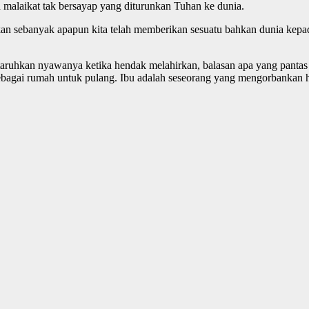
h malaikat tak bersayap yang diturunkan Tuhan ke dunia.
hkan sebanyak apapun kita telah memberikan sesuatu bahkan dunia kepad
uhkan nyawanya ketika hendak melahirkan, balasan apa yang pantas ki
ta sebagai rumah untuk pulang. Ibu adalah seseorang yang mengorbanka