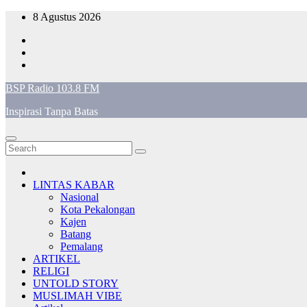
Skip
8 Agustus 2026
to
content
BSP Radio 103.8 FM
Inspirasi Tanpa Batas
LINTAS KABAR
Nasional
Kota Pekalongan
Kajen
Batang
Pemalang
ARTIKEL
RELIGI
UNTOLD STORY
MUSLIMAH VIBE