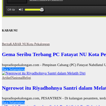
KABAR NU
Berita
KABAR NU
Kota Pekalongan
Gema Seribu Terbang PC Fatayat NU Kota Pe
bspradiopekalongan.com - Pimpinan Cabang (PC) Fatayat Nahdlatul U
Baca Selanjutnya
Artikel
Nasional
Religi
Ngerowot itu Riyadhohnya Santri dalam Melat
bspradiopekalongan.com, PESANTREN - Di kalangan pesantren, terdapat
Baca Selanjutnya