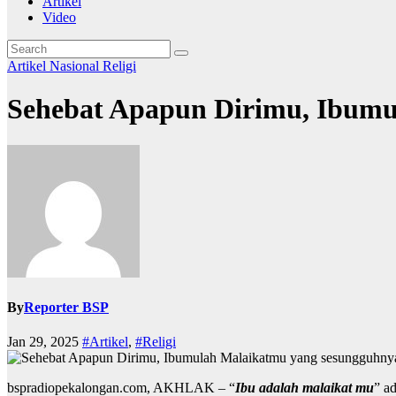
Artikel
Video
Artikel
Nasional
Religi
Sehebat Apapun Dirimu, Ibumu
By
Reporter BSP
Jan 29, 2025
#Artikel
,
#Religi
bspradiopekalongan.com, AKHLAK – “
Ibu adalah malaikat mu
” a