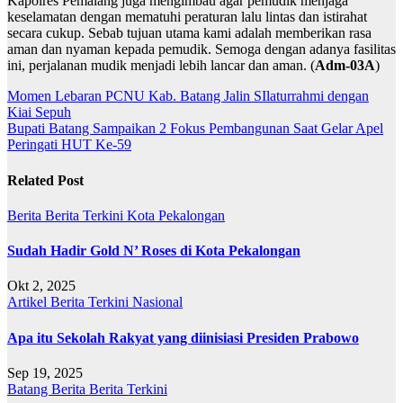
Kapolres Pemalang juga mengimbau agar pemudik menjaga
keselamatan dengan mematuhi peraturan lalu lintas dan istirahat
secara cukup. Sebab tujuan utama kami adalah memberikan rasa
aman dan nyaman kepada pemudik. Semoga dengan adanya fasilitas
ini, perjalanan mudik menjadi lebih lancar dan aman. (
Adm-03A
)
Navigasi
Momen Lebaran PCNU Kab. Batang Jalin SIlaturrahmi dengan
Kiai Sepuh
pos
Bupati Batang Sampaikan 2 Fokus Pembangunan Saat Gelar Apel
Peringati HUT Ke-59
Related Post
Berita
Berita Terkini
Kota Pekalongan
Sudah Hadir Gold N’ Roses di Kota Pekalongan
Okt 2, 2025
Artikel
Berita Terkini
Nasional
Apa itu Sekolah Rakyat yang diinisiasi Presiden Prabowo
Sep 19, 2025
Batang
Berita
Berita Terkini