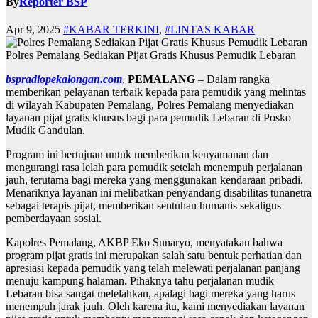
By
Reporter BSP
Apr 9, 2025
#KABAR TERKINI
,
#LINTAS KABAR
Polres Pemalang Sediakan Pijat Gratis Khusus Pemudik Lebaran
bspradiopekalongan.com
,
PEMALANG
– Dalam rangka
memberikan pelayanan terbaik kepada para pemudik yang melintas
di wilayah Kabupaten Pemalang, Polres Pemalang menyediakan
layanan pijat gratis khusus bagi para pemudik Lebaran di Posko
Mudik Gandulan.
Program ini bertujuan untuk memberikan kenyamanan dan
mengurangi rasa lelah para pemudik setelah menempuh perjalanan
jauh, terutama bagi mereka yang menggunakan kendaraan pribadi.
Menariknya layanan ini melibatkan penyandang disabilitas tunanetra
sebagai terapis pijat, memberikan sentuhan humanis sekaligus
pemberdayaan sosial.
Kapolres Pemalang, AKBP Eko Sunaryo, menyatakan bahwa
program pijat gratis ini merupakan salah satu bentuk perhatian dan
apresiasi kepada pemudik yang telah melewati perjalanan panjang
menuju kampung halaman. Pihaknya tahu perjalanan mudik
Lebaran bisa sangat melelahkan, apalagi bagi mereka yang harus
menempuh jarak jauh. Oleh karena itu, kami menyediakan layanan