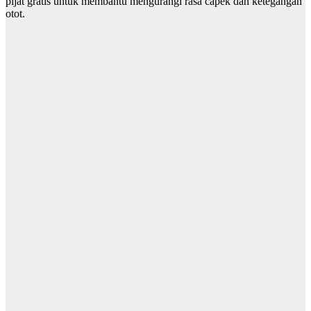
pijat gratis untuk membantu mengurangi rasa capek dan ketegangan
otot.