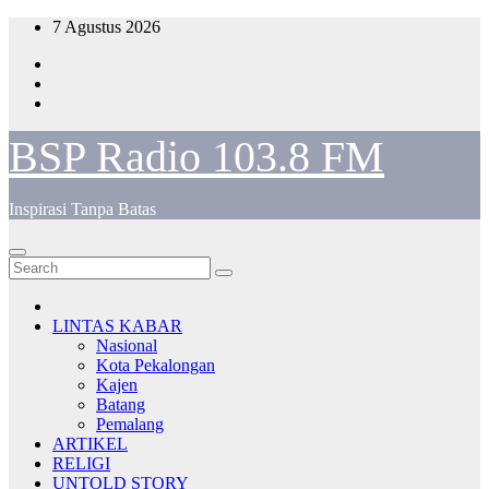
Skip
7 Agustus 2026
to
content
BSP Radio 103.8 FM
Inspirasi Tanpa Batas
LINTAS KABAR
Nasional
Kota Pekalongan
Kajen
Batang
Pemalang
ARTIKEL
RELIGI
UNTOLD STORY