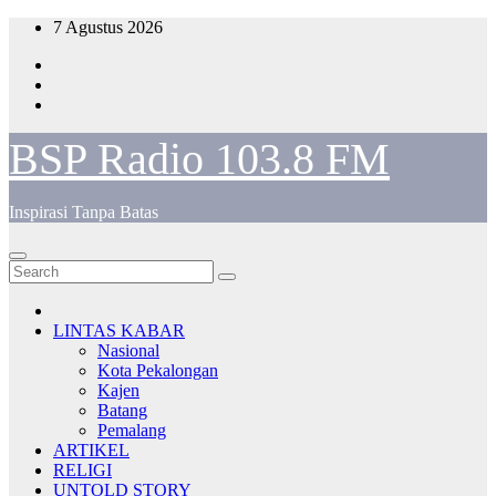
Skip
7 Agustus 2026
to
content
BSP Radio 103.8 FM
Inspirasi Tanpa Batas
LINTAS KABAR
Nasional
Kota Pekalongan
Kajen
Batang
Pemalang
ARTIKEL
RELIGI
UNTOLD STORY