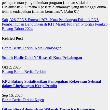
pekerja rentan yang diikutkan program jaminan sosial dari
BPJamsostek. Dimana 4 peserta diantaranya yang meninggal dunia
telah mendapatkan jaminan kematian,”. (Adm-01)
Navigasi
Sah, 326 CPNS Formasi 2021 Kota Pekalongan Dilantik PNS
Pembangunan Bendungan di KIT Masuk Program Prioritas Pemkab
pos
Batang Tahun 2024
Related Post
Berita
Berita Terkini
Kota Pekalongan
Sudah Hadir Gold N’ Roses di Kota Pekalongan
Okt 2, 2025
Batang
Berita
Berita Terkini
KPU Batang Sosialisasikan Pencegahan Kekerasan Seksual
dalam Lingkungan Kerja Pemilu
Sep 16, 2025
Berita
Berita Terkini
Kajen
Ditjen Bina Administrasi Wilayah Turun Ke Kabupaten