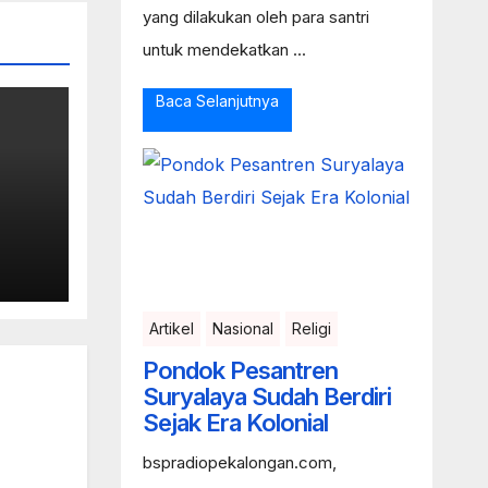
yang dilakukan oleh para santri
untuk mendekatkan ...
Baca Selanjutnya
Ke
as
Artikel
Nasional
Religi
Pondok Pesantren
Suryalaya Sudah Berdiri
Sejak Era Kolonial
bspradiopekalongan.com,