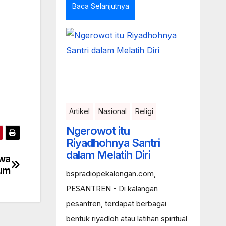
Baca Selanjutnya
Artikel
Nasional
Religi
Ngerowot itu
Riyadhohnya Santri
dalam Melatih Diri
swa
kum
bspradiopekalongan.com,
PESANTREN - Di kalangan
pesantren, terdapat berbagai
bentuk riyadloh atau latihan spiritual