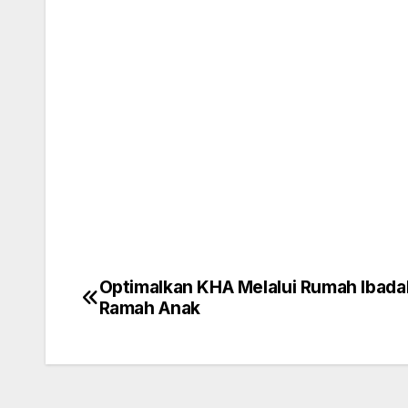
Optimalkan KHA Melalui Rumah Ibada
Navigasi
Ramah Anak
pos