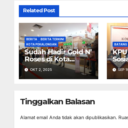
Related Post
BERITA
BERITA TERKINI
KOTA PEKALONGAN
BATANG
Sudah Hadir Gold N’
KPU
Roses di Kota
Sosi
Pekalongan
Pen
OKT 2, 2025
SEP 1
Keke
dal
Kerj
Tinggalkan Balasan
Alamat email Anda tidak akan dipublikasikan.
Ruas