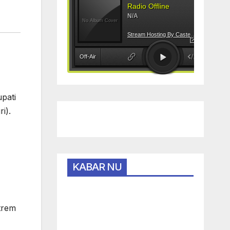
pati
i).
KABAR NU
trem