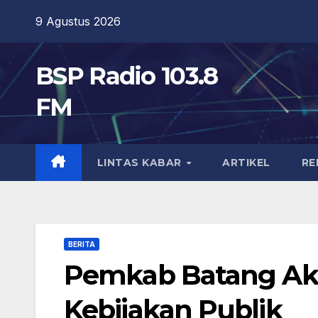
Skip
9 Agustus 2026
to
content
BSP Radio 103.8
FM
LINTAS KABAR
ARTIKEL
RE
BERITA
Pemkab Batang Aka
Kebijakan Publik