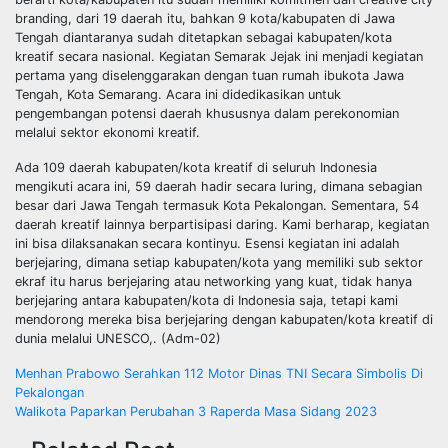
branding, dari 19 daerah itu, bahkan 9 kota/kabupaten di Jawa
Tengah diantaranya sudah ditetapkan sebagai kabupaten/kota
kreatif secara nasional. Kegiatan Semarak Jejak ini menjadi kegiatan
pertama yang diselenggarakan dengan tuan rumah ibukota Jawa
Tengah, Kota Semarang. Acara ini didedikasikan untuk
pengembangan potensi daerah khususnya dalam perekonomian
melalui sektor ekonomi kreatif.
Ada 109 daerah kabupaten/kota kreatif di seluruh Indonesia
mengikuti acara ini, 59 daerah hadir secara luring, dimana sebagian
besar dari Jawa Tengah termasuk Kota Pekalongan. Sementara, 54
daerah kreatif lainnya berpartisipasi daring. Kami berharap, kegiatan
ini bisa dilaksanakan secara kontinyu. Esensi kegiatan ini adalah
berjejaring, dimana setiap kabupaten/kota yang memiliki sub sektor
ekraf itu harus berjejaring atau networking yang kuat, tidak hanya
berjejaring antara kabupaten/kota di Indonesia saja, tetapi kami
mendorong mereka bisa berjejaring dengan kabupaten/kota kreatif di
dunia melalui UNESCO,. (Adm-02)
Navigasi
Menhan Prabowo Serahkan 112 Motor Dinas TNI Secara Simbolis Di
Pekalongan
pos
Walikota Paparkan Perubahan 3 Raperda Masa Sidang 2023