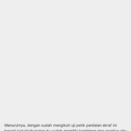
Menurutnya, dengan sudah mengikuti uji petik penilaian ekraf ini
berarti kota/kabupaten itu sudah memiliki komitmen dan creative city