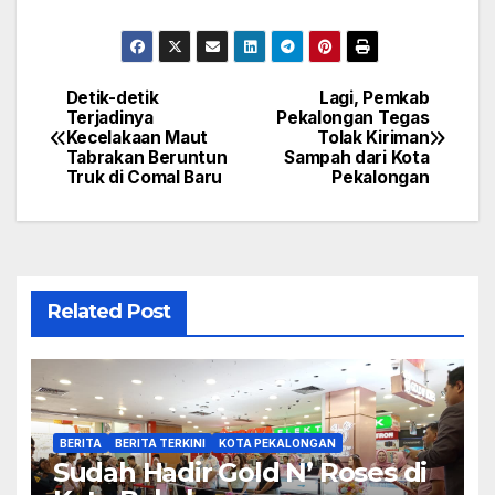
Detik-detik
Lagi, Pemkab
Navigasi
Terjadinya
Pekalongan Tegas
Kecelakaan Maut
Tolak Kiriman
pos
Tabrakan Beruntun
Sampah dari Kota
Truk di Comal Baru
Pekalongan
Related Post
BERITA
BERITA TERKINI
KOTA PEKALONGAN
Sudah Hadir Gold N’ Roses di