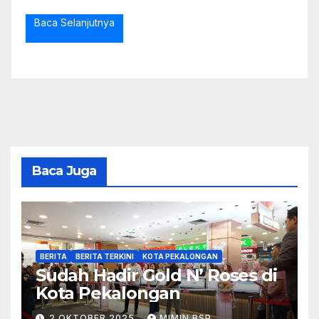
Baca Selanjutnya
Baca Juga
BERITA
BERITA TERKINI
KOTA PEKALONGAN
Sudah Hadir Gold N’ Roses di
Kota Pekalongan
2 OKTOBER 2025
MIMIN BSP