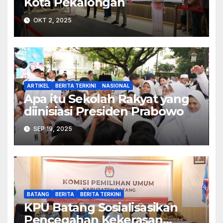
Kota Pekalongan
OKT 2, 2025
ARTIKEL
BERITA TERKINI
NASIONAL
Apa itu Sekolah Rakyat yang
diinisiasi Presiden Prabowo
SEP 19, 2025
BATANG
BERITA
BERITA TERKINI
KPU Batang Sosialisasikan
Pencegahan Kekerasan