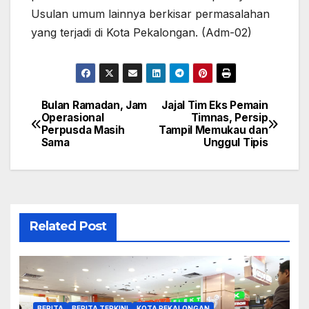
Usulan umum lainnya berkisar permasalahan
yang terjadi di Kota Pekalongan. (Adm-02)
Bulan Ramadan, Jam
Jajal Tim Eks Pemain
Navigasi
Operasional
Timnas, Persip
Perpusda Masih
Tampil Memukau dan
pos
Sama
Unggul Tipis
Related Post
BERITA
BERITA TERKINI
KOTA PEKALONGAN