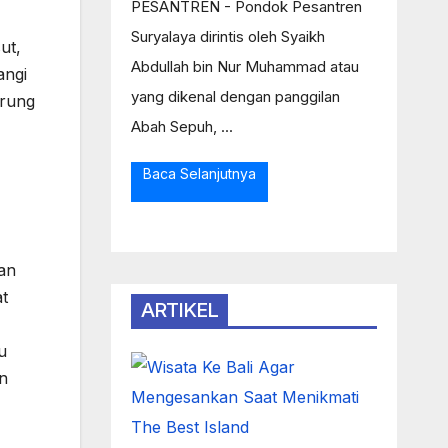
PESANTREN - Pondok Pesantren
Suryalaya dirintis oleh Syaikh
ut,
Abdullah bin Nur Muhammad atau
angi
yang dikenal dengan panggilan
arung
Abah Sepuh, ...
Baca Selanjutnya
an
at
ARTIKEL
u
an