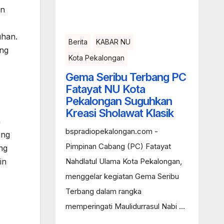
an
uhan.
Berita
KABAR NU
ung
Kota Pekalongan
Gema Seribu Terbang PC
Fatayat NU Kota
Pekalongan Suguhkan
Kreasi Sholawat Klasik
n
bspradiopekalongan.com -
ung
Pimpinan Cabang (PC) Fatayat
ng
Nahdlatul Ulama Kota Pekalongan,
in
menggelar kegiatan Gema Seribu
Terbang dalam rangka
memperingati Maulidurrasul Nabi ...