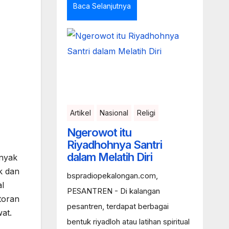
Baca Selanjutnya
Artikel
Nasional
Religi
Ngerowot itu
Riyadhohnya Santri
dalam Melatih Diri
inyak
k dan
bspradiopekalongan.com,
al
PESANTREN - Di kalangan
toran
pesantren, terdapat berbagai
at.
bentuk riyadloh atau latihan spiritual