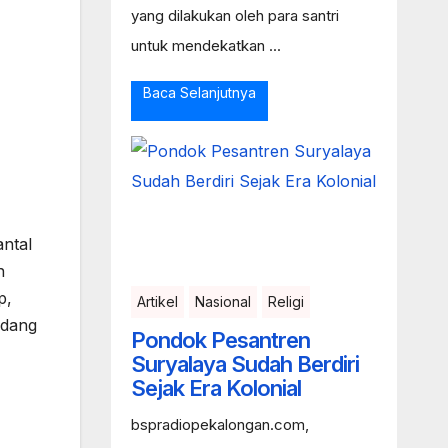
yang dilakukan oleh para santri
untuk mendekatkan ...
Baca Selanjutnya
ntal
n
p,
Artikel
Nasional
Religi
edang
Pondok Pesantren
Suryalaya Sudah Berdiri
Sejak Era Kolonial
bspradiopekalongan.com,