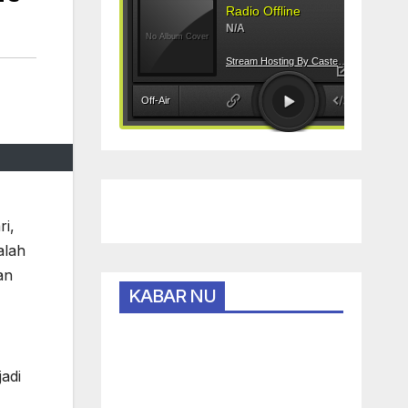
ri,
alah
an
KABAR NU
adi