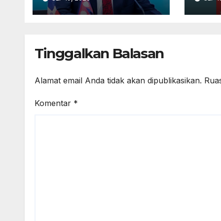
Poudel
atas
dala
Pap
Tinggalkan Balasan
Alamat email Anda tidak akan dipublikasikan.
Ruas
Komentar
*