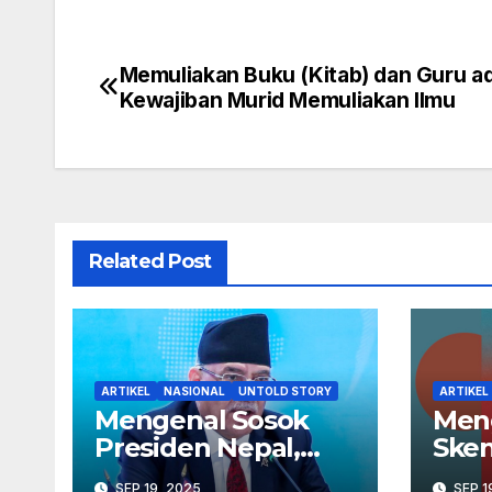
Memuliakan Buku (Kitab) dan Guru a
Navigasi
Kewajiban Murid Memuliakan Ilmu
pos
Related Post
ARTIKEL
NASIONAL
UNTOLD STORY
ARTIKEL
Mengenal Sosok
Men
Presiden Nepal,
Sken
Ram Chandra
Penj
SEP 19, 2025
SEP 1