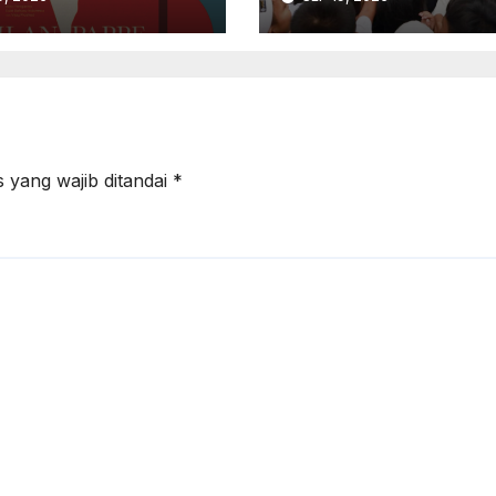
 Palestina
Prabowo
m Buku Ilan
pé
 yang wajib ditandai
*