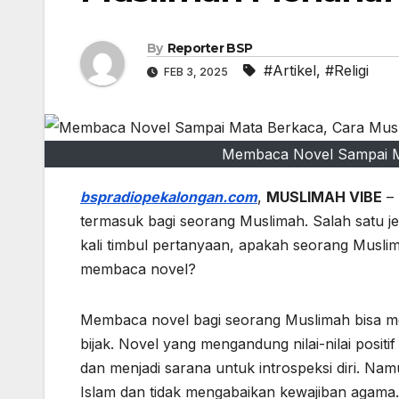
By
Reporter BSP
#Artikel
,
#Religi
FEB 3, 2025
Membaca Novel Sampai Ma
bspradiopekalongan.com
,
MUSLIMAH VIBE
– 
termasuk bagi seorang Muslimah. Salah satu j
kali timbul pertanyaan, apakah seorang Musli
membaca novel?
Membaca novel bagi seorang Muslimah bisa me
bijak. Novel yang mengandung nilai-nilai pos
dan menjadi sarana untuk introspeksi diri. Na
Islam dan tidak mengabaikan kewajiban agama