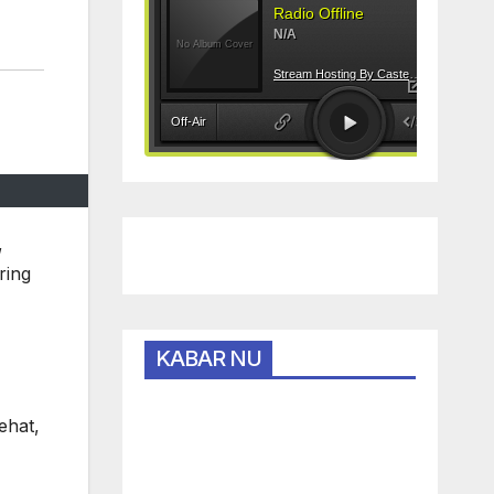
,
ring
KABAR NU
ehat,