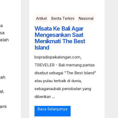
Artikel
Berita Terkini
Nasional
ya
Wisata Ke Bali Agar
isa
Mengesankan Saat
telah
Menikmati The Best
Island
bspradiopekalongan.com,
TREVELER - Bali memang pantas
disebut sebagai "The Best Island"
kah
atau pulau terbaik di dunia,
sebaganaubab penobatan yang
t.
diberikan ...
lami
Baca Selanjutnya