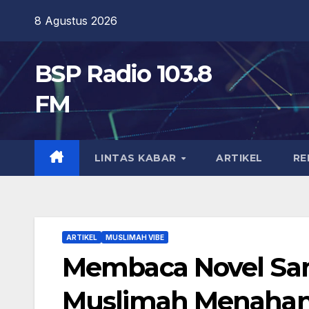
Skip
8 Agustus 2026
to
content
BSP Radio 103.8
FM
LINTAS KABAR
ARTIKEL
RE
ARTIKEL
MUSLIMAH VIBE
Membaca Novel Sam
Muslimah Menahan 