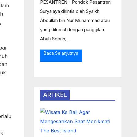
PESANTREN - Pondok Pesantren
alam
Suryalaya dirintis oleh Syaikh
ah
Abdullah bin Nur Muhammad atau
,
yang dikenal dengan panggilan
Abah Sepuh, ...
bar
Baca Selanjutnya
enuh
 dan
tuk
ARTIKEL
rlalu
uk