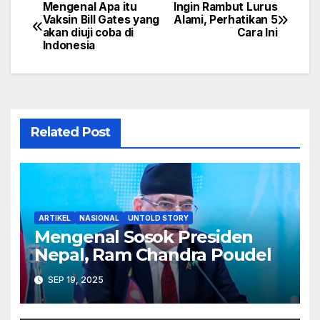
Mengenal Apa itu
Ingin Rambut Lurus
Navigasi
Vaksin Bill Gates yang
Alami, Perhatikan 5
akan diuji coba di
Cara Ini
pos
Indonesia
Related Post
ARTIKEL
NASIONAL
UNTOLD STORY
Mengenal Sosok Presiden
Nepal, Ram Chandra Poudel
SEP 19, 2025