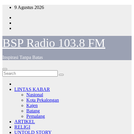
Skip
9 Agustus 2026
to
content
BSP Radio 103.8 FM
Inspirasi Tanpa Batas
LINTAS KABAR
Nasional
Kota Pekalongan
Kajen
Batang
Pemalang
ARTIKEL
RELIGI
UNTOLD STORY