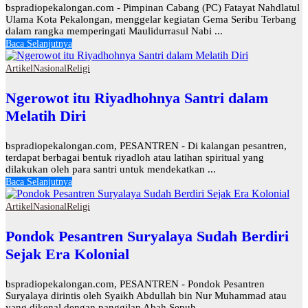
bspradiopekalongan.com - Pimpinan Cabang (PC) Fatayat Nahdlatul
Ulama Kota Pekalongan, menggelar kegiatan Gema Seribu Terbang
dalam rangka memperingati Maulidurrasul Nabi ...
Baca Selanjutnya
Artikel
Nasional
Religi
Ngerowot itu Riyadhohnya Santri dalam
Melatih Diri
bspradiopekalongan.com, PESANTREN - Di kalangan pesantren,
terdapat berbagai bentuk riyadloh atau latihan spiritual yang
dilakukan oleh para santri untuk mendekatkan ...
Baca Selanjutnya
Artikel
Nasional
Religi
Pondok Pesantren Suryalaya Sudah Berdiri
Sejak Era Kolonial
bspradiopekalongan.com, PESANTREN - Pondok Pesantren
Suryalaya dirintis oleh Syaikh Abdullah bin Nur Muhammad atau
yang dikenal dengan panggilan Abah Sepuh, ...