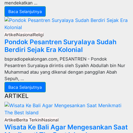
mendekatkan ...
Baca Selanjutnya
Artikel
Nasional
Religi
Pondok Pesantren Suryalaya Sudah
Berdiri Sejak Era Kolonial
bspradiopekalongan.com, PESANTREN - Pondok
Pesantren Suryalaya dirintis oleh Syaikh Abdullah bin Nur
Muhammad atau yang dikenal dengan panggilan Abah
Sepuh, ...
Baca Selanjutnya
ARTIKEL
Artikel
Berita Terkini
Nasional
Wisata Ke Bali Agar Mengesankan Saat