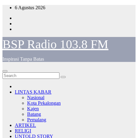
Skip
6 Agustus 2026
to
content
BSP Radio 103.8 FM
Inspirasi Tanpa Batas
LINTAS KABAR
Nasional
Kota Pekalongan
Kajen
Batang
Pemalang
ARTIKEL
RELIGI
UNTOLD STORY