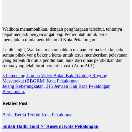
Walikota menambahkan, dengan penghargaan tersebut, tentunya
dapat menjadi penyemangat bagi Pemerintah untuk terus
memajukan dunia pendidikan di Kota Pekalongan.
Lebih lanjut, Walikota menambahkan ucapan terima lasih kepada
semua pihak yang bekerja keras untuk terus memberikan pelayanan
yang terbaik di dunia pendidikan, baik dari dinas pendidikan dan
semua yang telah turut berpartisipasi. (Adm-A01)
Navigasi
3 Pemenang Lomba Video Bulan Bakti Gotong Royong
Masyarakat (BBGRM) Kota Pekalongan
pos
Jelang Keberangkatan, 315 Jemaah Haji Kota Pekalongan
Berpamitan.
Related Post
Berita
Berita Terkini
Kota Pekalongan
Sudah Hadir Gold N’ Roses di Kota Pekalongan