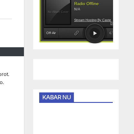
rot.
o.
KABAR NU