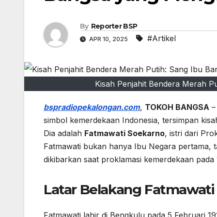
By
Reporter BSP
#Artikel
APR 10, 2025
Kisah Penjahit Bendera Merah P
bspradiopekalongan.com
,
TOKOH BANGSA
–
simbol kemerdekaan Indonesia, tersimpan kisa
Dia adalah
Fatmawati Soekarno
, istri dari P
Fatmawati bukan hanya Ibu Negara pertama, ta
dikibarkan saat proklamasi kemerdekaan pada 
Latar Belakang Fatmawati
Fatmawati lahir di Bengkulu pada 5 Februari 1