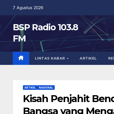
Skip
7 Agustus 2026
to
content
BSP Radio 103.8
FM
LINTAS KABAR
ARTIKEL
RE
ARTIKEL
NASIONAL
Kisah Penjahit Ben
Bangsa yang Menga