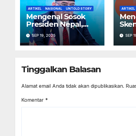
ARTIKEL
NASIONAL
UNTOLD STORY
ARTIKEL
Mengenal Sosok
Men
Presiden Nepal,
Sken
Ram Chandra
Penj
SEP 19, 2025
SEP 1
Poudel
atas
dala
Pap
Tinggalkan Balasan
Alamat email Anda tidak akan dipublikasikan.
Ruas
Komentar
*