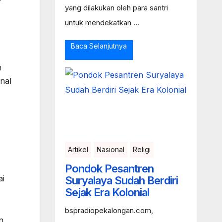
yang dilakukan oleh para santri
untuk mendekatkan ...
Baca Selanjutnya
h
nal
Artikel
Nasional
Religi
Pondok Pesantren
ai
Suryalaya Sudah Berdiri
Sejak Era Kolonial
bspradiopekalongan.com,
n