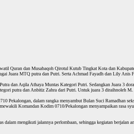
lawatil Quran dan Musabaqoh Qirotul Kutub Tingkat Kota dan Kabupa
agai Juara MTQ putra dan Putri. Serta Achmad Fayadh dan Lily Anis
Putra dan Aqila Athaya Muntas Kategori Putri. Sedangkan Juara 3 do
ori putra dan Anbitiz Zahra dari Putri. Untuk juara 3 diraihnoleh M. 
0 Pekalongan, dalam rangka menyambut Bulan Suci Ramadhan sekses
ji mewakili Komandan Kodim 0710/Pekalongan menyampaikan rasa syuku
ias dalam mengikuti jalannya perlombaan, sehingga kegiatan berjalan a