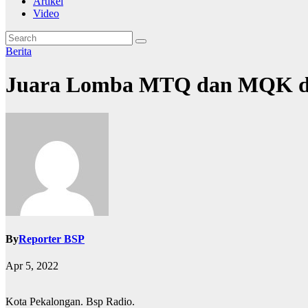
Artikel
Video
Berita
Juara Lomba MTQ dan MQK di
By
Reporter BSP
Apr 5, 2022
Kota Pekalongan. Bsp Radio.