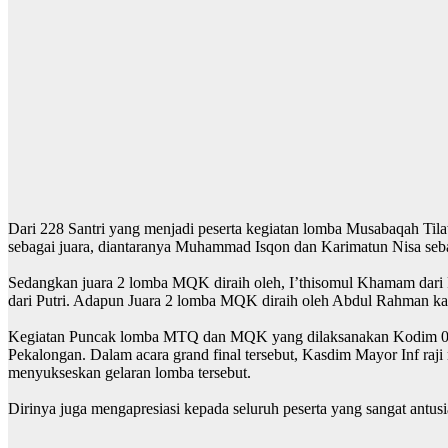
Dari 228 Santri yang menjadi peserta kegiatan lomba Musabaqah Ti
sebagai juara, diantaranya Muhammad Isqon dan Karimatun Nisa seb
Sedangkan juara 2 lomba MQK diraih oleh, I’thisomul Khamam dari 
dari Putri. Adapun Juara 2 lomba MQK diraih oleh Abdul Rahman kateg
Kegiatan Puncak lomba MTQ dan MQK yang dilaksanakan Kodim 071
Pekalongan. Dalam acara grand final tersebut, Kasdim Mayor Inf ra
menyukseskan gelaran lomba tersebut.
Dirinya juga mengapresiasi kepada seluruh peserta yang sangat antus