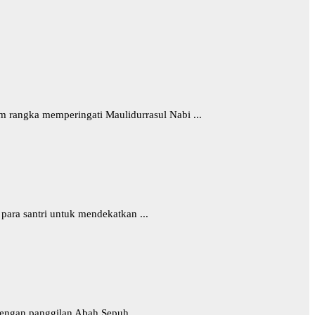
 rangka memperingati Maulidurrasul Nabi ...
para santri untuk mendekatkan ...
ngan panggilan Abah Sepuh, ...