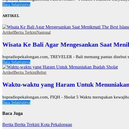
Baca Selanjutnya
ARTIKEL
Artikel
Berita Terkini
Nasional
Wisata Ke Bali Agar Mengesankan Saat Menik
bspradiopekalongan.com, TREVELER - Bali memang pantas disebut seba
Baca Selanjutnya
Artikel
Berita Terkini
Religi
Waktu-waktu yang Haram Untuk Menuniakan 
bspradiopekalongan.com, FIQH - Sholat 5 Waktu merupakan kewajiban
Baca Selanjutnya
Baca Juga
Berita
Berita Terkini
Kota Pekalongan