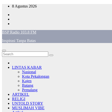
Skip
8 Agustus 2026
to
content
BSP Radio 103.8 FM
Inspirasi Tanpa Batas
LINTAS KABAR
Nasional
Kota Pekalongan
Kajen
Batang
Pemalang
ARTIKEL
RELIGI
UNTOLD STORY
MUSLIMAH VIBE