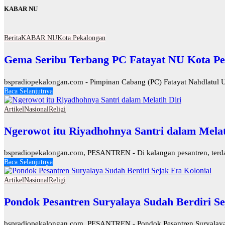
KABAR NU
Berita
KABAR NU
Kota Pekalongan
Gema Seribu Terbang PC Fatayat NU Kota Pe
bspradiopekalongan.com - Pimpinan Cabang (PC) Fatayat Nahdlatul U
Baca Selanjutnya
Artikel
Nasional
Religi
Ngerowot itu Riyadhohnya Santri dalam Melat
bspradiopekalongan.com, PESANTREN - Di kalangan pesantren, terdapat
Baca Selanjutnya
Artikel
Nasional
Religi
Pondok Pesantren Suryalaya Sudah Berdiri Se
bspradiopekalongan.com, PESANTREN - Pondok Pesantren Suryalaya d