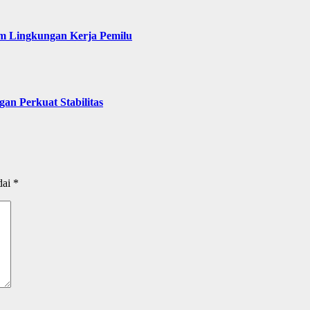
am Lingkungan Kerja Pemilu
an Perkuat Stabilitas
dai
*