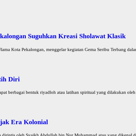
kalongan Suguhkan Kreasi Sholawat Klasik
lama Kota Pekalongan, menggelar kegiatan Gema Seribu Terbang dalam
ih Diri
 berbagai bentuk riyadloh atau latihan spiritual yang dilakukan oleh 
jak Era Kolonial
irintis oleh Syaikh Abdullah bin Nur Muhammad atau yang dikenal de