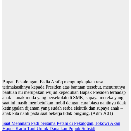
Bupati Pekalongan, Fadia Arafiq mengungkapkan rasa
terimakasihnya kepada Presiden atas bantuan tersebut, menurutnya
bantuan itu merupakan wujud kepedulian Bapak Presiden terhadap
anak – anak muda yang bersekolah di SMK, supaya mereka yang
saat ini masih membetulkan mobil dengan cara biasa nantinya tidak
ketinggalan dijaman yang sudah serba elektrik dan supaya anak –
anak kita nanti pada saat bekerja tidak bingung. (Adm-A01)
Navigasi
Saat Menanam Padi bersama Petani di Pekalogan, Jokowi Akan
Hapus Kartu Tani Untuk Dapatkan Pupuk Subsidi