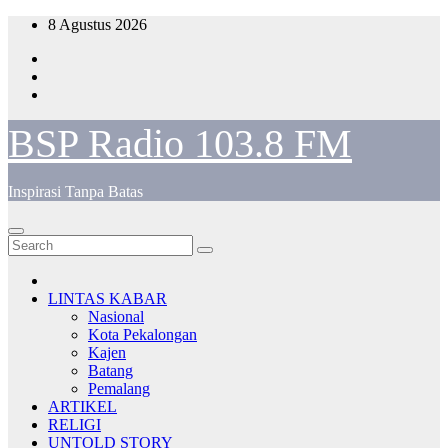
Skip
8 Agustus 2026
to
content
BSP Radio 103.8 FM
Inspirasi Tanpa Batas
LINTAS KABAR
Nasional
Kota Pekalongan
Kajen
Batang
Pemalang
ARTIKEL
RELIGI
UNTOLD STORY