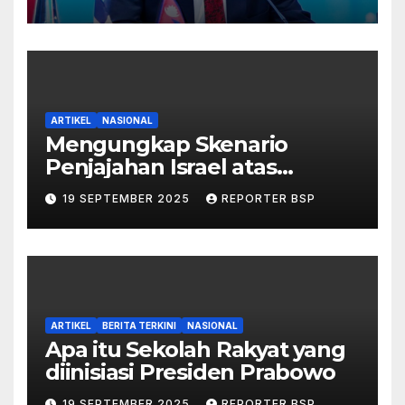
ARTIKEL
NASIONAL
Mengungkap Skenario
Penjajahan Israel atas
Palestina dalam Buku Ilan
19 SEPTEMBER 2025
REPORTER BSP
Pappé
ARTIKEL
BERITA TERKINI
NASIONAL
Apa itu Sekolah Rakyat yang
diinisiasi Presiden Prabowo
19 SEPTEMBER 2025
REPORTER BSP