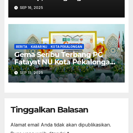
Banjarsari Akan Segera
SEP 16, 2025
Pindah
BERITA
KABAR NU
KOTA PEKALONGAN
Gema Seribu Terbang PC
Fatayat NU Kota Pekalongan
Suguhkan Kreasi Sholawat
SEP 15, 2025
Klasik
Tinggalkan Balasan
Alamat email Anda tidak akan dipublikasikan.