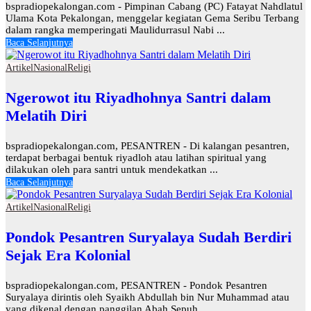
bspradiopekalongan.com - Pimpinan Cabang (PC) Fatayat Nahdlatul
Ulama Kota Pekalongan, menggelar kegiatan Gema Seribu Terbang
dalam rangka memperingati Maulidurrasul Nabi ...
Baca Selanjutnya
Artikel
Nasional
Religi
Ngerowot itu Riyadhohnya Santri dalam
Melatih Diri
bspradiopekalongan.com, PESANTREN - Di kalangan pesantren,
terdapat berbagai bentuk riyadloh atau latihan spiritual yang
dilakukan oleh para santri untuk mendekatkan ...
Baca Selanjutnya
Artikel
Nasional
Religi
Pondok Pesantren Suryalaya Sudah Berdiri
Sejak Era Kolonial
bspradiopekalongan.com, PESANTREN - Pondok Pesantren
Suryalaya dirintis oleh Syaikh Abdullah bin Nur Muhammad atau
yang dikenal dengan panggilan Abah Sepuh, ...