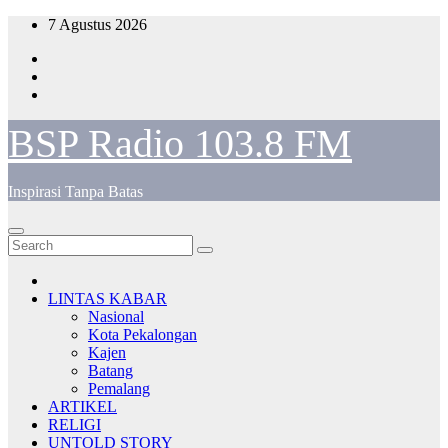
Skip
7 Agustus 2026
to
content
BSP Radio 103.8 FM
Inspirasi Tanpa Batas
LINTAS KABAR
Nasional
Kota Pekalongan
Kajen
Batang
Pemalang
ARTIKEL
RELIGI
UNTOLD STORY