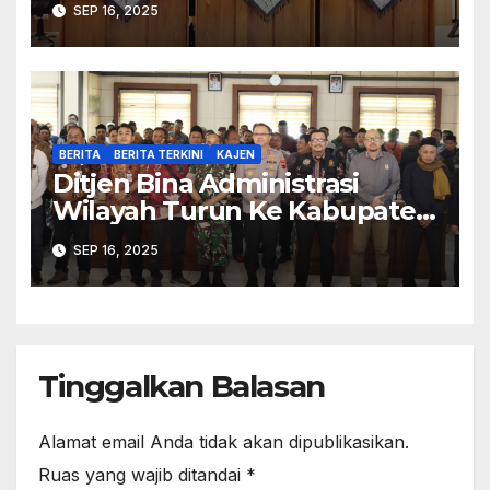
SEP 16, 2025
Kerja Pemilu
BERITA
BERITA TERKINI
KAJEN
Ditjen Bina Administrasi
Wilayah Turun Ke Kabupaten
Pekalongan Perkuat
SEP 16, 2025
Stabilitas
Tinggalkan Balasan
Alamat email Anda tidak akan dipublikasikan.
Ruas yang wajib ditandai
*