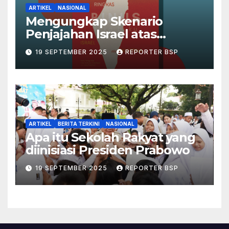
ARTIKEL
NASIONAL
Mengungkap Skenario
Penjajahan Israel atas
Palestina dalam Buku Ilan
19 SEPTEMBER 2025
REPORTER BSP
Pappé
ARTIKEL
BERITA TERKINI
NASIONAL
Apa itu Sekolah Rakyat yang
diinisiasi Presiden Prabowo
19 SEPTEMBER 2025
REPORTER BSP