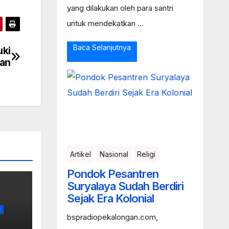
yang dilakukan oleh para santri
untuk mendekatkan ...
Baca Selanjutnya
uki
wan
Artikel
Nasional
Religi
Pondok Pesantren
Suryalaya Sudah Berdiri
Sejak Era Kolonial
I
bspradiopekalongan.com,