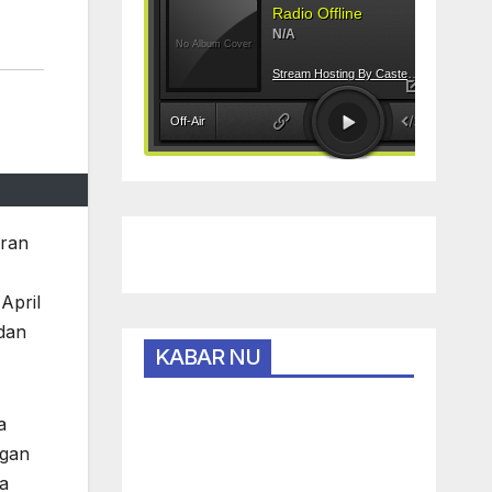
aran
April
dan
KABAR NU
a
ngan
ta