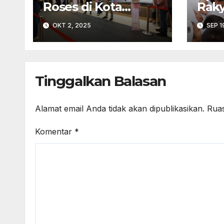
Roses di Kota
Raky
Pekalongan
diin
OKT 2, 2025
SEP 1
Pra
Tinggalkan Balasan
Alamat email Anda tidak akan dipublikasikan.
Ruas
Komentar
*