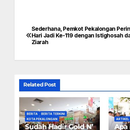
Sederhana, Pemkot Pekalongan Perin
Navigasi
Hari Jadi Ke-119 dengan Istighosah d
pos
Ziarah
Related Post
BERITA
BERITA TERKINI
KOTA PEKALONGAN
ARTIKEL
Sudah Hadir Gold N’
Apa 