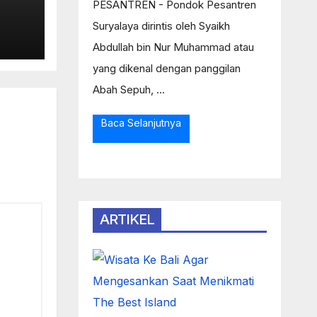
PESANTREN - Pondok Pesantren
Suryalaya dirintis oleh Syaikh
ual
Abdullah bin Nur Muhammad atau
gan
yang dikenal dengan panggilan
Abah Sepuh, ...
Baca Selanjutnya
ARTIKEL