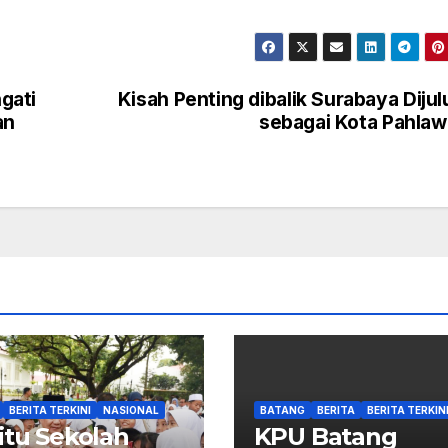
gati
Kisah Penting dibalik Surabaya Dijul
an
sebagai Kota Pahla
BERITA TERKINI
NASIONAL
BATANG
BERITA
BERITA TERKIN
itu Sekolah
KPU Batang