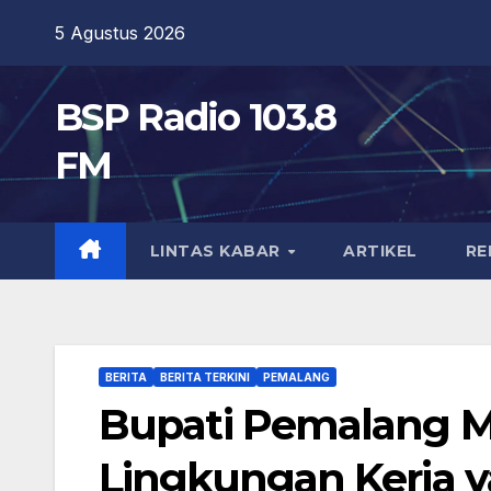
Skip
5 Agustus 2026
to
content
BSP Radio 103.8
FM
LINTAS KABAR
ARTIKEL
RE
BERITA
BERITA TERKINI
PEMALANG
Bupati Pemalang Mi
Lingkungan Kerja 