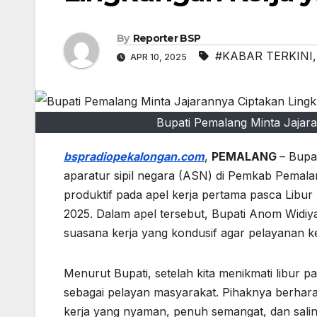
By
Reporter BSP
#KABAR TERKINI
APR 10, 2025
Bupati Pemalang Minta Jajar
bspradiopekalongan.com
,
PEMALANG
– Bupa
aparatur sipil negara (ASN) di Pemkab Pemal
produktif pada apel kerja pertama pasca Libur
2025. Dalam apel tersebut, Bupati Anom Widi
suasana kerja yang kondusif agar pelayanan k
Menurut Bupati, setelah kita menikmati libur pa
sebagai pelayan masyarakat. Pihaknya berhar
kerja yang nyaman, penuh semangat, dan saling