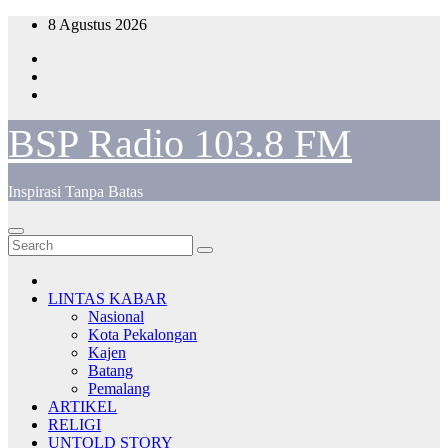
Skip
8 Agustus 2026
to
content
BSP Radio 103.8 FM
Inspirasi Tanpa Batas
LINTAS KABAR
Nasional
Kota Pekalongan
Kajen
Batang
Pemalang
ARTIKEL
RELIGI
UNTOLD STORY