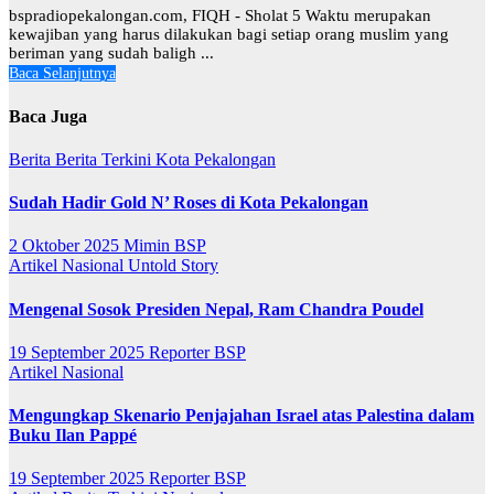
bspradiopekalongan.com, FIQH - Sholat 5 Waktu merupakan
kewajiban yang harus dilakukan bagi setiap orang muslim yang
beriman yang sudah baligh ...
Baca Selanjutnya
Baca Juga
Berita
Berita Terkini
Kota Pekalongan
Sudah Hadir Gold N’ Roses di Kota Pekalongan
2 Oktober 2025
Mimin BSP
Artikel
Nasional
Untold Story
Mengenal Sosok Presiden Nepal, Ram Chandra Poudel
19 September 2025
Reporter BSP
Artikel
Nasional
Mengungkap Skenario Penjajahan Israel atas Palestina dalam
Buku Ilan Pappé
19 September 2025
Reporter BSP