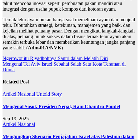
takut mencoba inovasi seperti pembuatan pakan mandiri atau
integrasi dengan usaha pupuk kompos dari kotoran ayam.
Ternak telur ayam bukan hanya soal memelihara ayam dan menjual
telur. Dibutuhkan strategi, ketekunan, manajemen yang baik, dan
kejelian melihat peluang pasar. Dengan mengikuti langkah-langkah
di atas, peluang untuk sukses dalam bisnis ternak telur ayam akan
semakin terbuka lebar dan memberikan keuntungan jangka panjang
yang stabil. (
Adm-01A/NVK
)
Navigasi
Ngerowot itu Riyadhohnya Santri dalam Melatih Diri
Mengenal Tel Aviv Israel Sebahai Salah Satu Kota Teraman di
pos
Dunia
Related Post
Artikel
Nasional
Untold Story
Mengenal Sosok Presiden Nepal, Ram Chandra Poudel
Sep 19, 2025
Artikel
Nasional
Mengungkap Skenario Penjajahan Israel atas Palestina dalam