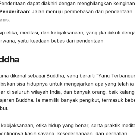
 Penderitaan dapat diakhiri dengan menghilangkan keinginan
 Penderitaan
: Jalan menuju pembebasan dari penderitaan
apis.
p etika, meditasi, dan kebijaksanaan, yang jika diikuti deng
wana, yaitu keadaan bebas dari penderitaan.
uddha
ama dikenal sebagai Buddha, yang berarti “Yang Terbangu
iskan sisa hidupnya untuk mengajarkan apa yang telah ia
r di seluruh wilayah India, dan banyak orang, baik kalan
aran Buddha. Ia memiliki banyak pengikut, termasuk beb
but.
ebijaksanaan, etika hidup yang benar, serta praktik medita
ntingnya kasih sayang, kesederhanaan, dan perhatian