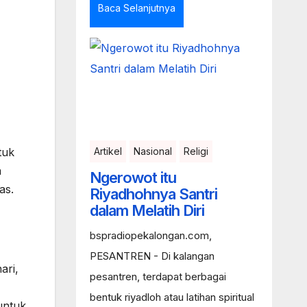
Baca Selanjutnya
Artikel
Nasional
Religi
tuk
a
Ngerowot itu
as.
Riyadhohnya Santri
dalam Melatih Diri
bspradiopekalongan.com,
PESANTREN - Di kalangan
ari,
pesantren, terdapat berbagai
bentuk riyadloh atau latihan spiritual
untuk