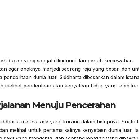
kehidupan yang sangat dilindungi dan penuh kemewahan.
an agar anaknya menjadi seorang raja yang besar, dan un
la penderitaan dunia luar. Siddharta dibesarkan dalam istan
ah melihat penderitaan atau kenyataan hidup yang lebih ker
erjalanan Menuju Pencerahan
ddharta merasa ada yang kurang dalam hidupnya. Suatu h
a dan melihat untuk pertama kalinya kenyataan dunia luar. Ia
g sakit yang menderita, dan seorang jenazah yang dibawa 