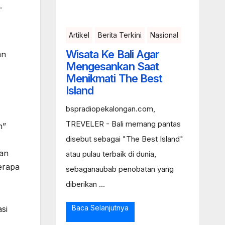
.
Artikel
Berita Terkini
Nasional
Wisata Ke Bali Agar
an
Mengesankan Saat
Menikmati The Best
Island
bspradiopekalongan.com,
TREVELER - Bali memang pantas
n”
disebut sebagai "The Best Island"
gan
atau pulau terbaik di dunia,
erapa
sebaganaubab penobatan yang
diberikan ...
Baca Selanjutnya
si