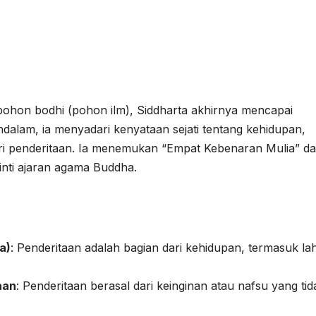
 pohon bodhi (pohon ilm), Siddharta akhirnya mencapai
alam, ia menyadari kenyataan sejati tentang kehidupan,
ri penderitaan. Ia menemukan “Empat Kebenaran Mulia” d
inti ajaran agama Buddha.
a)
: Penderitaan adalah bagian dari kehidupan, termasuk lah
aan
: Penderitaan berasal dari keinginan atau nafsu yang tid