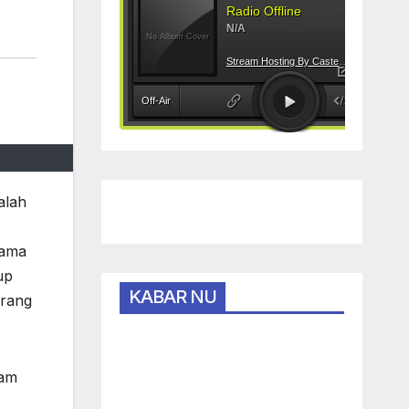
alah
gama
up
KABAR NU
orang
lam