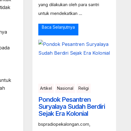
yang dilakukan oleh para santri
tidak
untuk mendekatkan ...
Baca Selanjutnya
nya
pada
untuk
lah
Artikel
Nasional
Religi
Pondok Pesantren
Suryalaya Sudah Berdiri
Sejak Era Kolonial
bspradiopekalongan.com,