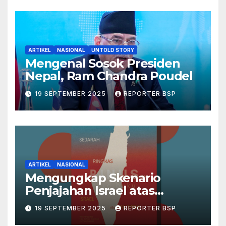
ARTIKEL
NASIONAL
UNTOLD STORY
Mengenal Sosok Presiden
Nepal, Ram Chandra Poudel
19 SEPTEMBER 2025
REPORTER BSP
ARTIKEL
NASIONAL
Mengungkap Skenario
Penjajahan Israel atas
Palestina dalam Buku Ilan
19 SEPTEMBER 2025
REPORTER BSP
Pappé