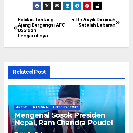
Sekilas Tentang
5 Ide Asyik Dirumah
Navigasi
Ajang Bergengsi AFC
Setelah Lebaran
U23 dan
pos
Pengaruhnya
Related Post
ARTIKEL
NASIONAL
UNTOLD STORY
Mengenal Sosok Presiden
Nepal, Ram Chandra Poudel