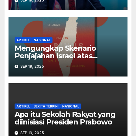
SEP 19, 2025
ARTIKEL
NASIONAL
Mengungkap Skenario
Penjajahan Israel atas
Palestina dalam Buku Ilan
SEP 19, 2025
Pappé
ARTIKEL
BERITA TERKINI
NASIONAL
Apa itu Sekolah Rakyat yang
diinisiasi Presiden Prabowo
SEP 19, 2025