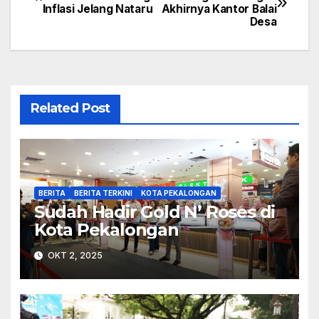
Inflasi Jelang Nataru
Akhirnya Kantor Balai
pos
Desa
Related Post
BERITA
BERITA TERKINI
KOTA PEKALONGAN
Sudah Hadir Gold N’ Roses di
Kota Pekalongan
OKT 2, 2025