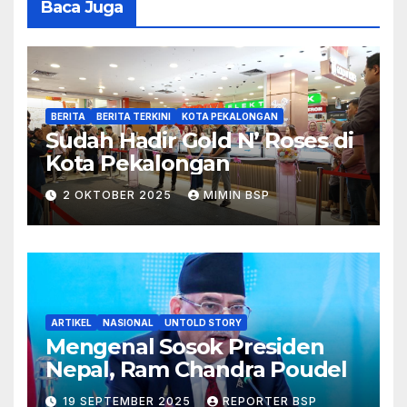
Baca Juga
BERITA
BERITA TERKINI
KOTA PEKALONGAN
Sudah Hadir Gold N’ Roses di
Kota Pekalongan
2 OKTOBER 2025
MIMIN BSP
ARTIKEL
NASIONAL
UNTOLD STORY
Mengenal Sosok Presiden
Nepal, Ram Chandra Poudel
19 SEPTEMBER 2025
REPORTER BSP