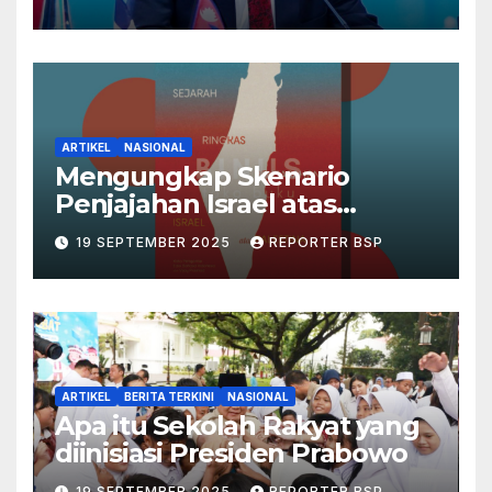
ARTIKEL
NASIONAL
Mengungkap Skenario
Penjajahan Israel atas
Palestina dalam Buku Ilan
19 SEPTEMBER 2025
REPORTER BSP
Pappé
ARTIKEL
BERITA TERKINI
NASIONAL
Apa itu Sekolah Rakyat yang
diinisiasi Presiden Prabowo
19 SEPTEMBER 2025
REPORTER BSP