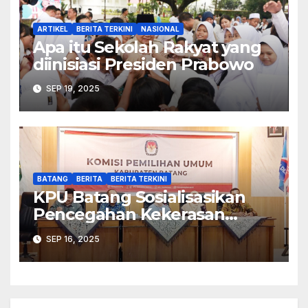
ARTIKEL
BERITA TERKINI
NASIONAL
Apa itu Sekolah Rakyat yang
diinisiasi Presiden Prabowo
SEP 19, 2025
BATANG
BERITA
BERITA TERKINI
KPU Batang Sosialisasikan
Pencegahan Kekerasan
Seksual dalam Lingkungan
SEP 16, 2025
Kerja Pemilu