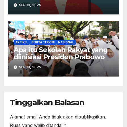
Palestina dalam Buku Ilan
SEP 19, 2025
Pappé
ARTIKEL
BERITA TERKINI
NASIONAL
Apa itu Sekolah Rakyat yang
diinisiasi Presiden Prabowo
SEP 19, 2025
Tinggalkan Balasan
Alamat email Anda tidak akan dipublikasikan.
Ruas yang wajib ditandai
*