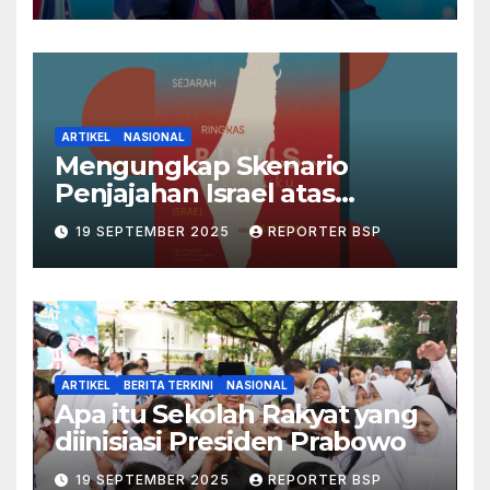
ARTIKEL
NASIONAL
Mengungkap Skenario
Penjajahan Israel atas
Palestina dalam Buku Ilan
19 SEPTEMBER 2025
REPORTER BSP
Pappé
ARTIKEL
BERITA TERKINI
NASIONAL
Apa itu Sekolah Rakyat yang
diinisiasi Presiden Prabowo
19 SEPTEMBER 2025
REPORTER BSP