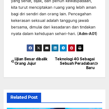
yang sehat, bijak, dan penuh kewaspadaan,
kita turut menciptakan ruang yang lebih aman
bagi diri sendiri dan orang lain. Pencegahan
kekerasan seksual adalah tanggung jawab
bersama, dimulai dari kesadaran dan tindakan
nyata dalam kehidupan sehari-hari. (
Adm-A01
)
Ujian Besar dibalik
Teknologi 4G Sebagai
Navigasi
Orang Jujur
Sebuah Peradaban
Baru
pos
Related Post