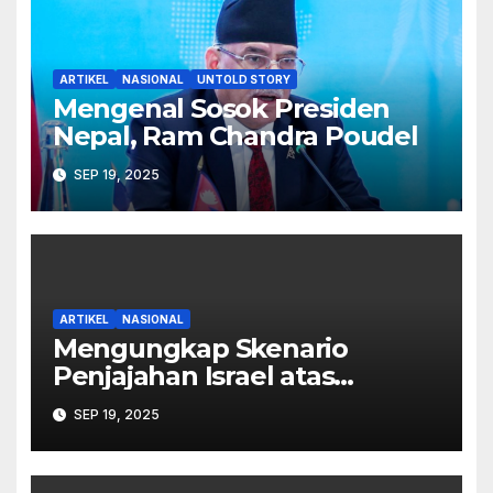
ARTIKEL
NASIONAL
UNTOLD STORY
Mengenal Sosok Presiden
Nepal, Ram Chandra Poudel
SEP 19, 2025
ARTIKEL
NASIONAL
Mengungkap Skenario
Penjajahan Israel atas
Palestina dalam Buku Ilan
SEP 19, 2025
Pappé