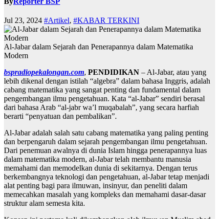
By
Reporter BSP
Jul 23, 2024
#Artikel
,
#KABAR TERKINI
Al-Jabar dalam Sejarah dan Penerapannya dalam Matematika
Modern
bspradiopekalongan.com
,
PENDIDIKAN
– Al-Jabar, atau yang
lebih dikenal dengan istilah “algebra” dalam bahasa Inggris, adalah
cabang matematika yang sangat penting dan fundamental dalam
pengembangan ilmu pengetahuan. Kata “al-Jabar” sendiri berasal
dari bahasa Arab “al-jabr wa’l muqabalah”, yang secara harfiah
berarti “penyatuan dan pembalikan”.
Al-Jabar adalah salah satu cabang matematika yang paling penting
dan berpengaruh dalam sejarah pengembangan ilmu pengetahuan.
Dari penemuan awalnya di dunia Islam hingga penerapannya luas
dalam matematika modern, al-Jabar telah membantu manusia
memahami dan memodelkan dunia di sekitarnya. Dengan terus
berkembangnya teknologi dan pengetahuan, al-Jabar tetap menjadi
alat penting bagi para ilmuwan, insinyur, dan peneliti dalam
memecahkan masalah yang kompleks dan memahami dasar-dasar
struktur alam semesta kita.