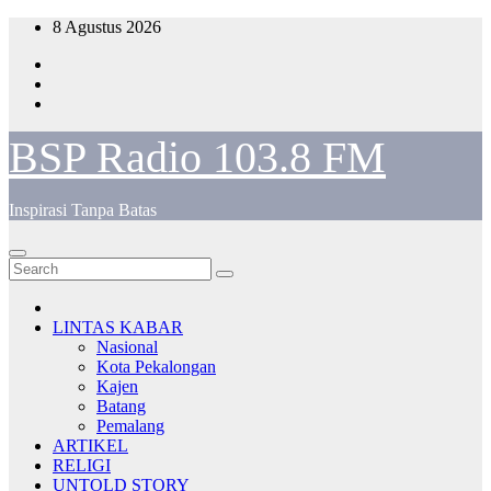
Skip
8 Agustus 2026
to
content
BSP Radio 103.8 FM
Inspirasi Tanpa Batas
LINTAS KABAR
Nasional
Kota Pekalongan
Kajen
Batang
Pemalang
ARTIKEL
RELIGI
UNTOLD STORY