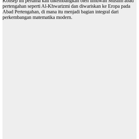
Konsep ini pertama kali dikembangkan oleh ilmuwan Muslim abad
pertengahan seperti Al-Khwarizmi dan diwariskan ke Eropa pada
Abad Pertengahan, di mana itu menjadi bagian integral dari
perkembangan matematika modern.