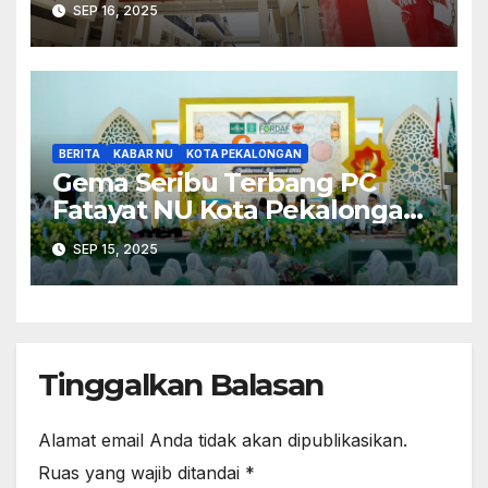
SEP 16, 2025
Pindah
BERITA
KABAR NU
KOTA PEKALONGAN
Gema Seribu Terbang PC
Fatayat NU Kota Pekalongan
Suguhkan Kreasi Sholawat
SEP 15, 2025
Klasik
Tinggalkan Balasan
Alamat email Anda tidak akan dipublikasikan.
Ruas yang wajib ditandai
*