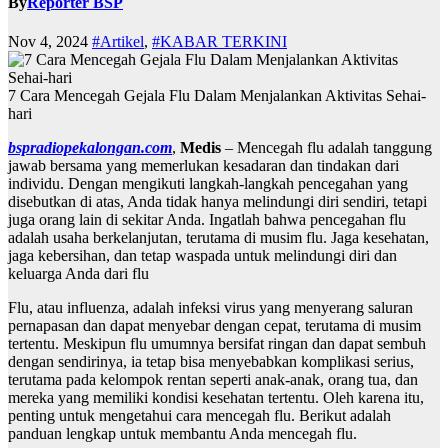
By
Reporter BSP
Nov 4, 2024
#Artikel
,
#KABAR TERKINI
7 Cara Mencegah Gejala Flu Dalam Menjalankan Aktivitas Sehai-
hari
bspradiopekalongan.com
,
Medis
– Mencegah flu adalah tanggung
jawab bersama yang memerlukan kesadaran dan tindakan dari
individu. Dengan mengikuti langkah-langkah pencegahan yang
disebutkan di atas, Anda tidak hanya melindungi diri sendiri, tetapi
juga orang lain di sekitar Anda. Ingatlah bahwa pencegahan flu
adalah usaha berkelanjutan, terutama di musim flu. Jaga kesehatan,
jaga kebersihan, dan tetap waspada untuk melindungi diri dan
keluarga Anda dari flu
Flu, atau influenza, adalah infeksi virus yang menyerang saluran
pernapasan dan dapat menyebar dengan cepat, terutama di musim
tertentu. Meskipun flu umumnya bersifat ringan dan dapat sembuh
dengan sendirinya, ia tetap bisa menyebabkan komplikasi serius,
terutama pada kelompok rentan seperti anak-anak, orang tua, dan
mereka yang memiliki kondisi kesehatan tertentu. Oleh karena itu,
penting untuk mengetahui cara mencegah flu. Berikut adalah
panduan lengkap untuk membantu Anda mencegah flu.