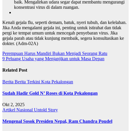
baik. Mengalirkan udara segar dapat membantu mengurangi
konsentrasi virus di dalam ruangan.
Kenali gejala flu, seperti demam, batuk, nyeri tubuh, dan kelelahan.
Jika Anda mengalami gejala ini, penting untuk istirahat dan tidak
pergi ke tempat umum untuk mencegah penyebaran virus. Jika
gejala parah atau tidak kunjung membaik, segera konsultasikan ke
dokter. (Adm-02A)
Navigasi
Perempuan Harus Mandiri Bukan Menjadi Seorang Ratu
9 Peluang Usaha yang Menjanjikan untuk Masa Depan
pos
Related Post
Berita
Berita Terkini
Kota Pekalongan
Sudah Hadir Gold N’ Roses di Kota Pekalongan
Okt 2, 2025
Artikel
Nasional
Untold Story
Mengenal Sosok Presiden Nepal, Ram Chandra Poudel