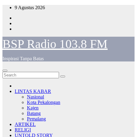
Skip
9 Agustus 2026
to
content
BSP Radio 103.8 FM
Inspirasi Tanpa Batas
LINTAS KABAR
Nasional
Kota Pekalongan
Kajen
Batang
Pemalang
ARTIKEL
RELIGI
UNTOLD STORY