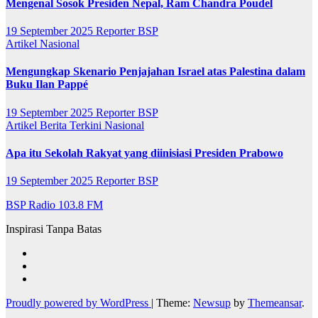
Mengenal Sosok Presiden Nepal, Ram Chandra Poudel
19 September 2025
Reporter BSP
Artikel
Nasional
Mengungkap Skenario Penjajahan Israel atas Palestina dalam
Buku Ilan Pappé
19 September 2025
Reporter BSP
Artikel
Berita Terkini
Nasional
Apa itu Sekolah Rakyat yang diinisiasi Presiden Prabowo
19 September 2025
Reporter BSP
BSP Radio 103.8 FM
Inspirasi Tanpa Batas
Proudly powered by WordPress
|
Theme:
Newsup
by
Themeansar
.