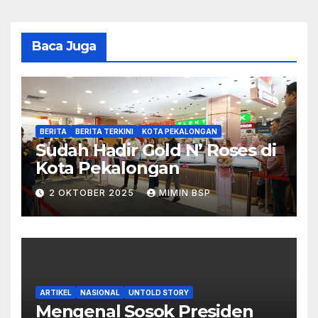
Baca Juga
BERITA
BERITA TERKINI
KOTA PEKALONGAN
Sudah Hadir Gold N’ Roses di
Kota Pekalongan
2 OKTOBER 2025
MIMIN BSP
ARTIKEL
NASIONAL
UNTOLD STORY
Mengenal Sosok Presiden