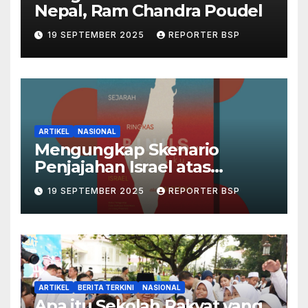
Nepal, Ram Chandra Poudel
19 SEPTEMBER 2025
REPORTER BSP
ARTIKEL
NASIONAL
Mengungkap Skenario
Penjajahan Israel atas
Palestina dalam Buku Ilan
19 SEPTEMBER 2025
REPORTER BSP
Pappé
ARTIKEL
BERITA TERKINI
NASIONAL
Apa itu Sekolah Rakyat yang